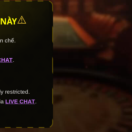
⚠️
 NÀY
ạn chế.
CHAT
.
y restricted.
via
LIVE CHAT
.