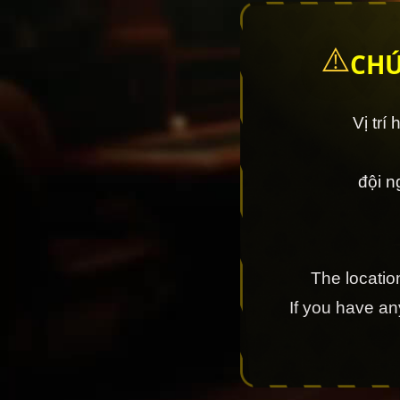
⚠️
CHÚ
Vị trí
đội 
The location
If you have a