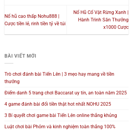
Nổ Hũ Cổ Vật Rừng Xanh |
Nổ hũ cao thấp Nohu888 |
Hành Trình Săn Thưởng
Cược tiền lẻ, rinh tiền tỷ về túi
x1000 Cược
BÀI VIẾT MỚI
Trò chơi đánh bài Tiến Lên | 3 mẹo hay mang về tiền
thưởng
Điểm danh 5 trang chơi Baccarat uy tín, an toàn năm 2025
4 game đánh bài đổi tiền thật hot nhất NOHU 2025
3 Bí quyết chơi game bài Tiến Lên online thắng khủng
Luật chơi bài Phỏm và kinh nghiệm toàn thắng 100%