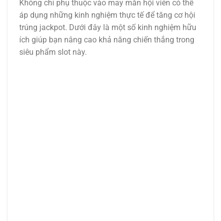
Không chỉ phụ thuộc vào may mắn hội viên có thể
áp dụng những kinh nghiệm thực tế để tăng cơ hội
trúng jackpot. Dưới đây là một số kinh nghiệm hữu
ích giúp bạn nâng cao khả năng chiến thắng trong
siêu phẩm slot này.
Theo dõi chu kỳ nổ hũ:
Quan sát quỹ thưởng tích
lũy và thời gian nổ hũ trước đó sẽ giúp bạn chọn
thời điểm quay hợp lý. Nếu thấy quỹ thưởng đã
tích lũy lớn nhưng chưa có ai trúng hãy tiếp tục
quay với mức cược ổn định để tối đa hóa cơ hội
trúng hũ.
Thời điểm quay dễ thắng:
Một số khung giờ ít
người chơi, chẳng hạn như sáng sớm hoặc đêm
khuya sẽ có tỷ lệ trúng thưởng cao hơn do số
lượng người tham gia thấp.
Tận dụng biểu tượng WILD:
Nếu WILD xuất hiện
nhiều lần trên một dòng thanh toán khả năng