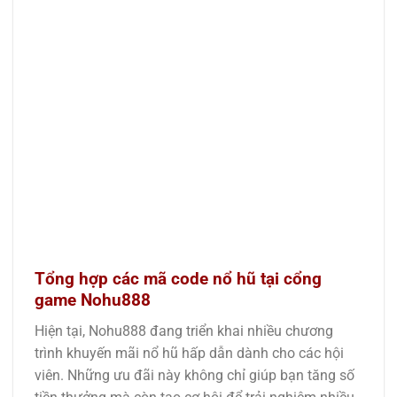
Đối với một số ưu đãi, người chơi có thể rút
thưởng nhưng cần đạt một mức doanh thu nhất
định theo yêu cầu của cổng game. Tuy nhiên,
điều kiện này có thể khác nhau tùy theo từng
chương trình khuyến mãi, vì vậy hãy đọc kỹ
thông báo và quy định trước khi tham gia.
Mỗi chương trình khuyến mãi sẽ có thời gian áp
dụng cụ thể, vì vậy người chơi nên thường xuyên
kiểm tra thông báo từ Nohu888 để không bỏ lỡ
bất kỳ cơ hội nhận thưởng nào từ các sự kiện nổ
hũ.
Tổng hợp các mã code nổ hũ tại cổng
game Nohu888
Hiện tại, Nohu888 đang triển khai nhiều chương
trình khuyến mãi nổ hũ hấp dẫn dành cho các hội
viên. Những ưu đãi này không chỉ giúp bạn tăng số