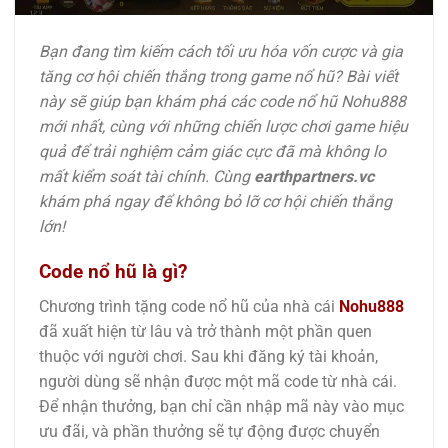
Bạn đang tìm kiếm cách tối ưu hóa vốn cược và gia
tăng cơ hội chiến thắng trong game nổ hũ? Bài viết
này sẽ giúp bạn khám phá các code nổ hũ Nohu888
mới nhất, cùng với những chiến lược chơi game hiệu
quả để trải nghiệm cảm giác cực đã mà không lo
mất kiểm soát tài chính. Cùng
earthpartners.vc
khám phá ngay để không bỏ lỡ cơ hội chiến thắng
lớn!
Code nổ hũ là gì?
Chương trình tặng code nổ hũ của nhà cái
Nohu888
đã xuất hiện từ lâu và trở thành một phần quen
thuộc với người chơi. Sau khi đăng ký tài khoản,
người dùng sẽ nhận được một mã code từ nhà cái.
Để nhận thưởng, bạn chỉ cần nhập mã này vào mục
ưu đãi, và phần thưởng sẽ tự động được chuyển