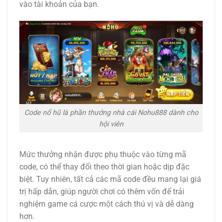
vào tài khoản của bạn.
Code nổ hũ là phần thưởng nhà cái Nohu888 dành cho
hội viên
Mức thưởng nhận được phụ thuộc vào từng mã
code, có thể thay đổi theo thời gian hoặc dịp đặc
biệt. Tuy nhiên, tất cả các mã code đều mang lại giá
trị hấp dẫn, giúp người chơi có thêm vốn để trải
nghiệm game cá cược một cách thú vị và dễ dàng
hơn.