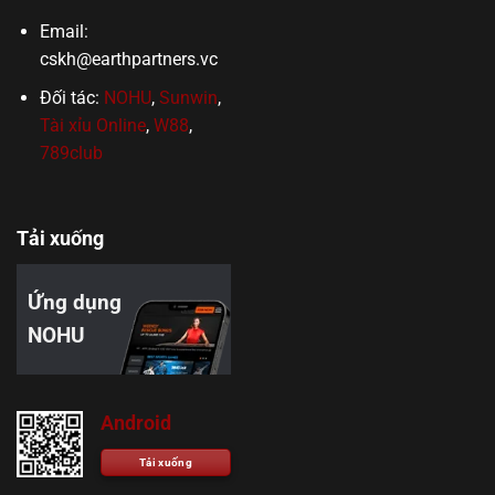
Email:
cskh@earthpartners.vc
Đối tác:
NOHU
,
Sunwin
,
Tài xỉu Online
,
W88
,
789club
Tải xuống
Ứng dụng
NOHU
Android
Tải xuống