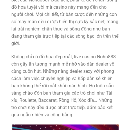
đồ họa tuyệt vời mà casino này mang đến cho
người chơi. Mọi chi tiết, từ bàn cược đến những con
số may mắn đều được hiển thị cực kỳ sắc nét, mang
lại trải nghiệm chân thực và sống động như bạn
đang tham gia trực tiếp tại các sòng bạc lớn trên thế
giới.
Không chỉ có đồ họa đẹp mắt, live casino Nohu888
còn gây ấn tượng mạnh mẽ nhờ vào dàn dealer vô
cùng cuốn hút. Những nàng dealer sexy với phong
cách làm việc chuyên nghiệp và hấp dẫn sẽ khiến
bạn không thể rời mắt khỏi màn hình. Họ luôn sẵn
sàng chào đón bạn tham gia các trò chơi như Tài
xỉu, Roulette, Baccarat, Rồng Hổ, Xóc đĩa… Những
trò chơi này đều được phát trực tiếp, đảm bảo kết
quả ngẫu nhiên và công bằng.