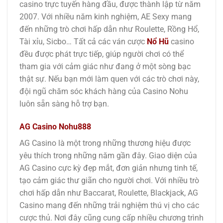
casino trực tuyến hàng đầu, được thành lập từ năm
2007. Với nhiều năm kinh nghiệm, AE Sexy mang
đến những trò chơi hấp dẫn như Roulette, Rồng Hổ,
Tài xỉu, Sicbo… Tất cả các ván cược
Nổ Hũ
casino
đều được phát trực tiếp, giúp người chơi có thể
tham gia với cảm giác như đang ở một sòng bạc
thật sự. Nếu bạn mới làm quen với các trò chơi này,
đội ngũ chăm sóc khách hàng của Casino Nohu
luôn sẵn sàng hỗ trợ bạn.
AG Casino Nohu888
AG Casino là một trong những thương hiệu được
yêu thích trong những năm gần đây. Giao diện của
AG Casino cực kỳ đẹp mắt, đơn giản nhưng tinh tế,
tạo cảm giác thư giãn cho người chơi. Với nhiều trò
chơi hấp dẫn như Baccarat, Roulette, Blackjack, AG
Casino mang đến những trải nghiệm thú vị cho các
cược thủ. Nơi đây cũng cung cấp nhiều chương trình