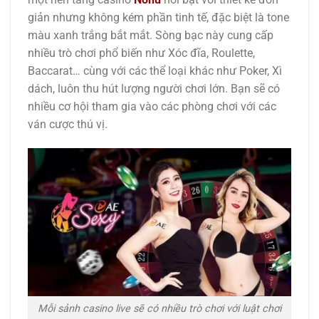
giản nhưng không kém phần tinh tế, đặc biệt là tone
màu xanh trắng bắt mắt. Sòng bạc này cung cấp
nhiều trò chơi phổ biến như Xóc đĩa, Roulette,
Baccarat… cùng với các thể loại khác như Poker, Xì
dách, luôn thu hút lượng người chơi lớn. Bạn sẽ có
nhiều cơ hội tham gia vào các phòng chơi với các
ván cược thú vị.
Mỗi sảnh casino live sẽ có nhiều trò chơi với luật chơi