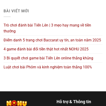
BÀI VIẾT MỚI
Trò chơi đánh bài Tiến Lên | 3 mẹo hay mang về tiền
thưởng
Điểm danh 5 trang chơi Baccarat uy tín, an toàn năm 2025
4 game đánh bài đổi tiền thật hot nhất NOHU 2025
3 Bí quyết chơi game bài Tiến Lên online thắng khủng
Luật chơi bài Phỏm và kinh nghiệm toàn thắng 100%
Hỗ trợ & Thông tin