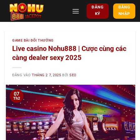
Bỏ
ĐĂNG
ĐĂNG
qua
KÝ
NHẬP
nội
dung
GAME BÀI ĐỔI THƯỞNG
Live casino Nohu888 | Cược cùng các
càng dealer sexy 2025
ĐĂNG VÀO
THÁNG 2 7, 2025
BỞI
SEO
07
Th2