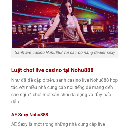
Sảnh live casino Nohu888 với các cô nàng dealer sexy
Luật chơi live casino tại Nohu888
Như đã đề cập ở trên, sảnh casino live Nohu888 hợp
tác với nhiều nhà cung cấp nổi tiếng để mang đến
cho người chơi một sân chơi đa dạng và đầy hấp
dẫn.
AE Sexy Nohu888
AE Sexy là một trong những nhà cung cấp live