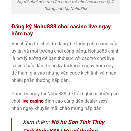
Người chơi nên ưu tiên cược trò chơi casino có tỷ lệ
thắng cao tại Nohu888
Đăng ký Nohu888 chơi casino live ngay
hôm nay
Với những trò chơi đa dạng, hệ thống nhà cung cấp
uy tín và môi trường chơi công bằng, Nohu888 chính
là nơi lý tưởng để bạn thử sức với các trò chơi live
casino hấp dẫn. Đăng ký tài khoản ngay hôm nay
để tham gia vào những ván cược kịch tính và nhận
nhiều phần thưởng hấp dẫn.
Đăng ký ngay tại Nohu888 để trải nghiệm những trò
chơi
live casino
đỉnh cao cùng dàn dealer sexy,
nhận ngay khuyến mãi chào mừng hấp dẫn.
Xem thêm:
Nổ hũ Sơn Tinh Thủy
Tinh Nohu888 | Hệ số thưởng