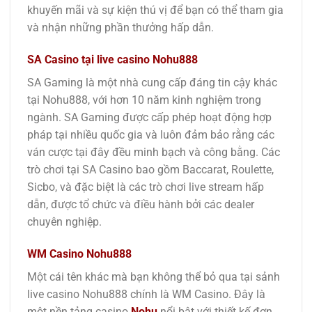
khuyến mãi và sự kiện thú vị để bạn có thể tham gia
và nhận những phần thưởng hấp dẫn.
SA Casino tại live casino Nohu888
SA Gaming là một nhà cung cấp đáng tin cậy khác
tại Nohu888, với hơn 10 năm kinh nghiệm trong
ngành. SA Gaming được cấp phép hoạt động hợp
pháp tại nhiều quốc gia và luôn đảm bảo rằng các
ván cược tại đây đều minh bạch và công bằng. Các
trò chơi tại SA Casino bao gồm Baccarat, Roulette,
Sicbo, và đặc biệt là các trò chơi live stream hấp
dẫn, được tổ chức và điều hành bởi các dealer
chuyên nghiệp.
WM Casino Nohu888
Một cái tên khác mà bạn không thể bỏ qua tại sảnh
live casino Nohu888 chính là WM Casino. Đây là
một nền tảng casino
Nohu
nổi bật với thiết kế đơn