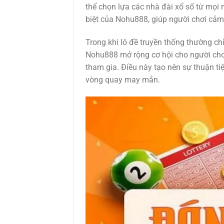
thể chọn lựa các nhà đài xổ số từ mọi
biệt của Nohu888, giúp người chơi cảm
Trong khi lô đề truyền thống thường chỉ
Nohu888 mở rộng cơ hội cho người chơ
tham gia. Điều này tạo nên sự thuận ti
vòng quay may mắn.