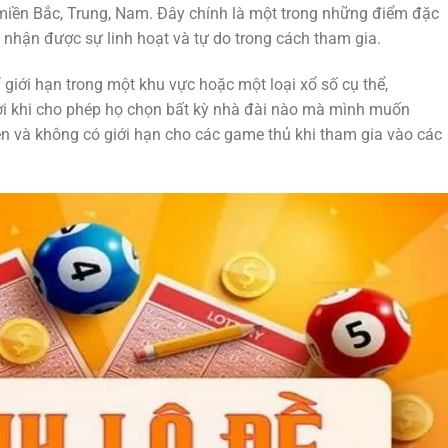
 miền Bắc, Trung, Nam. Đây chính là một trong những điểm đặc
 nhận được sự linh hoạt và tự do trong cách tham gia.
 giới hạn trong một khu vực hoặc một loại xổ số cụ thể,
i khi cho phép họ chọn bất kỳ nhà đài nào mà mình muốn
ện và không có giới hạn cho các game thủ khi tham gia vào các