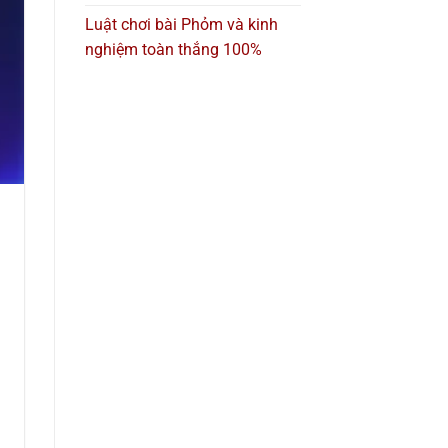
Luật chơi bài Phỏm và kinh
nghiệm toàn thắng 100%