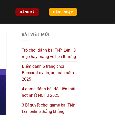
ĐĂNG KÝ
ĐĂNG NHẬP
BÀI VIẾT MỚI
Trò chơi đánh bài Tiến Lên | 3
mẹo hay mang về tiền thưởng
Điểm danh 5 trang chơi
Baccarat uy tín, an toàn năm
2025
4 game đánh bài đổi tiền thật
hot nhất NOHU 2025
3 Bí quyết chơi game bài Tiến
Lên online thắng khủng