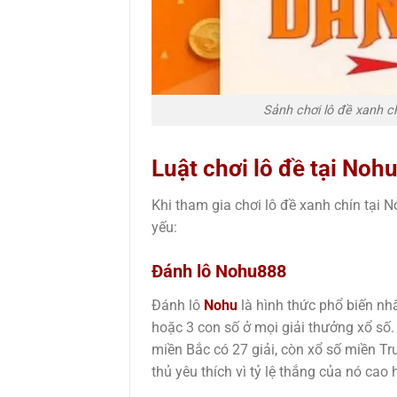
Sảnh chơi lô đề xanh c
Luật chơi lô đề tại No
Khi tham gia chơi lô đề xanh chín tại 
yếu:
Đánh lô Nohu888
Đánh lô
Nohu
là hình thức phổ biến nh
hoặc 3 con số ở mọi giải thưởng xổ số. 
miền Bắc có 27 giải, còn xổ số miền T
thủ yêu thích vì tỷ lệ thắng của nó cao