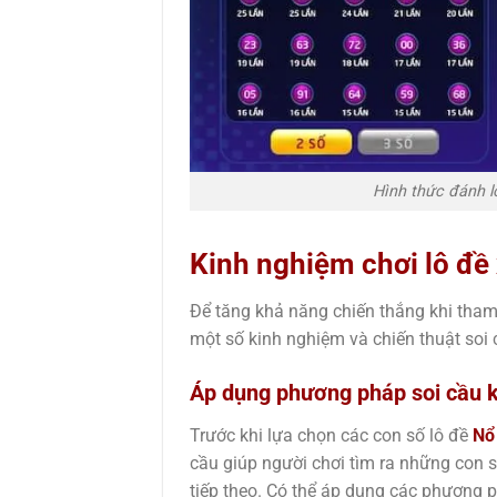
Hình thức đánh l
Kinh nghiệm chơi lô đề
Để tăng khả năng chiến thắng khi tham
một số kinh nghiệm và chiến thuật soi 
Áp dụng phương pháp soi cầu k
Trước khi lựa chọn các con số lô đề
Nổ
cầu giúp người chơi tìm ra những con 
tiếp theo. Có thể áp dụng các phương 