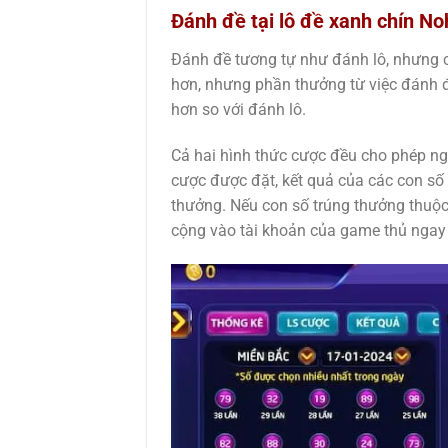
Đánh đề tại lô đề xanh chín N
Đánh đề tương tự như đánh lô, nhưng chỉ
hơn, nhưng phần thưởng từ việc đánh đề 
hơn so với đánh lô.
Cả hai hình thức cược đều cho phép ng
cược được đặt, kết quả của các con số
thưởng. Nếu con số trúng thưởng thuộc
cộng vào tài khoản của game thủ ngay 