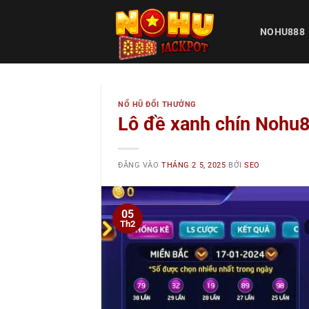
Bỏ
qua
NOHU888
nội
dung
NỔ HŨ ĐỔI THƯỞNG
Lô đề xanh chín Nohu8
ĐĂNG VÀO
THÁNG 2 5, 2025
BỞI
SEO
05
Th2