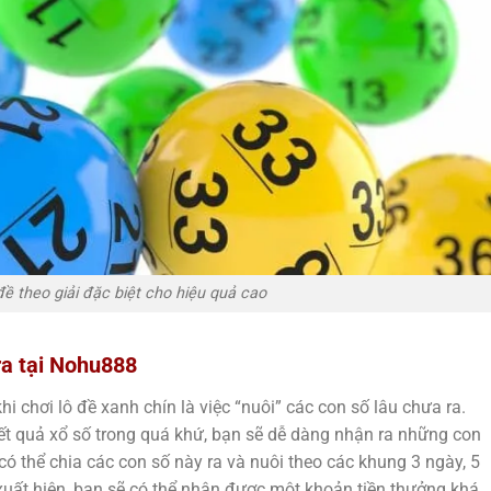
đề theo giải đặc biệt cho hiệu quả cao
ra tại Nohu888
i chơi lô đề xanh chín là việc “nuôi” các con số lâu chưa ra.
 kết quả xổ số trong quá khứ, bạn sẽ dễ dàng nhận ra những con
có thể chia các con số này ra và nuôi theo các khung 3 ngày, 5
xuất hiện, bạn sẽ có thể nhận được một khoản tiền thưởng khá