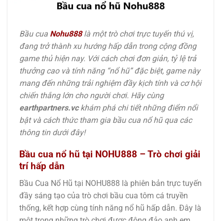
Bầu cua
Nohu888
là một trò chơi trực tuyến thú vị,
đang trở thành xu hướng hấp dẫn trong cộng đồng
game thủ hiện nay. Với cách chơi đơn giản, tỷ lệ trả
thưởng cao và tính năng “nổ hũ” đặc biệt, game này
mang đến những trải nghiệm đầy kịch tính và cơ hội
chiến thắng lớn cho người chơi. Hãy cùng
earthpartners.vc
khám phá chi tiết những điểm nổi
bật và cách thức tham gia bầu cua nổ hũ qua các
thông tin dưới đây!
Bầu cua nổ hũ tại NOHU888 – Trò chơi giải
trí hấp dẫn
Bầu Cua Nổ Hũ tại NOHU888 là phiên bản trực tuyến
đầy sáng tạo của trò chơi bầu cua tôm cá truyền
thống, kết hợp cùng tính năng nổ hũ hấp dẫn. Đây là
một trong những trò chơi được đông đảo anh em