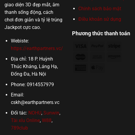
giao diện 3D đẹp mắt, âm
Chính sách bảo mật
thanh sống động, cách
Điều khoản sử dụng
chơi đơn giản và tỷ lệ trúng
Jackpot cực cao.
Phương thức thanh toán
Webiste:
https://earthpartners.vc/
Địa chỉ: 18 P. Huỳnh
Thúc Kháng, Láng Hạ,
Đống Đa, Hà Nội
Phone: 0914557979
Email:
cskh@earthpartners.vc
Đối tác:
NOHU
,
Sunwin
,
Tài xỉu Online
,
W88
,
789club