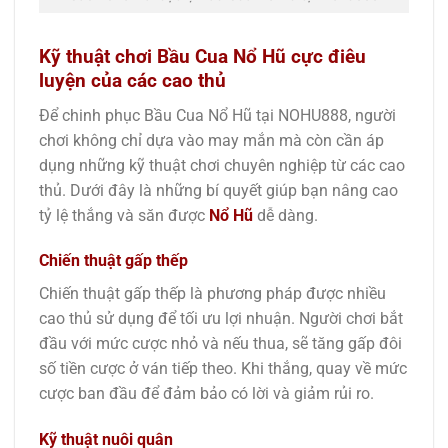
Kỹ thuật chơi Bầu Cua Nổ Hũ cực điêu
luyện của các cao thủ
Để chinh phục Bầu Cua Nổ Hũ tại NOHU888, người
chơi không chỉ dựa vào may mắn mà còn cần áp
dụng những kỹ thuật chơi chuyên nghiệp từ các cao
thủ. Dưới đây là những bí quyết giúp bạn nâng cao
tỷ lệ thắng và săn được
Nổ Hũ
dễ dàng.
Chiến thuật gấp thếp
Chiến thuật gấp thếp là phương pháp được nhiều
cao thủ sử dụng để tối ưu lợi nhuận. Người chơi bắt
đầu với mức cược nhỏ và nếu thua, sẽ tăng gấp đôi
số tiền cược ở ván tiếp theo. Khi thắng, quay về mức
cược ban đầu để đảm bảo có lời và giảm rủi ro.
Kỹ thuật nuôi quân