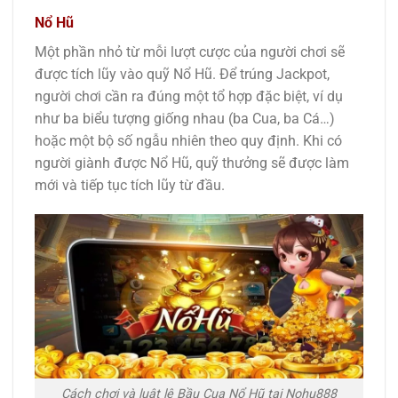
Nổ Hũ
Một phần nhỏ từ mỗi lượt cược của người chơi sẽ
được tích lũy vào quỹ Nổ Hũ. Để trúng Jackpot,
người chơi cần ra đúng một tổ hợp đặc biệt, ví dụ
như ba biểu tượng giống nhau (ba Cua, ba Cá…)
hoặc một bộ số ngẫu nhiên theo quy định. Khi có
người giành được Nổ Hũ, quỹ thưởng sẽ được làm
mới và tiếp tục tích lũy từ đầu.
Cách chơi và luật lệ Bầu Cua Nổ Hũ tại Nohu888