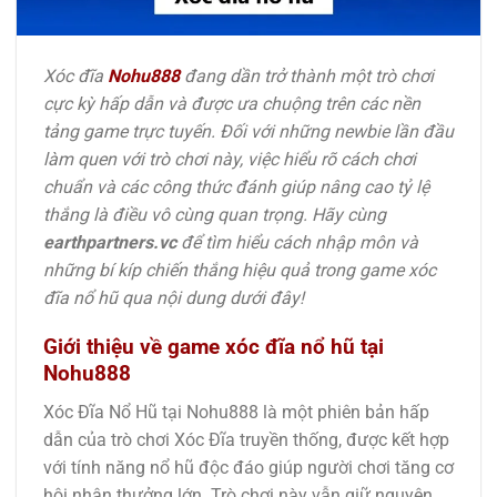
Xóc đĩa
Nohu888
đang dần trở thành một trò chơi
cực kỳ hấp dẫn và được ưa chuộng trên các nền
tảng game trực tuyến. Đối với những newbie lần đầu
làm quen với trò chơi này, việc hiểu rõ cách chơi
chuẩn và các công thức đánh giúp nâng cao tỷ lệ
thắng là điều vô cùng quan trọng. Hãy cùng
earthpartners.vc
để tìm hiểu cách nhập môn và
những bí kíp chiến thắng hiệu quả trong game xóc
đĩa nổ hũ qua nội dung dưới đây!
Giới thiệu về game xóc đĩa nổ hũ tại
Nohu888
Xóc Đĩa Nổ Hũ tại Nohu888 là một phiên bản hấp
dẫn của trò chơi Xóc Đĩa truyền thống, được kết hợp
với tính năng nổ hũ độc đáo giúp người chơi tăng cơ
hội nhận thưởng lớn. Trò chơi này vẫn giữ nguyên