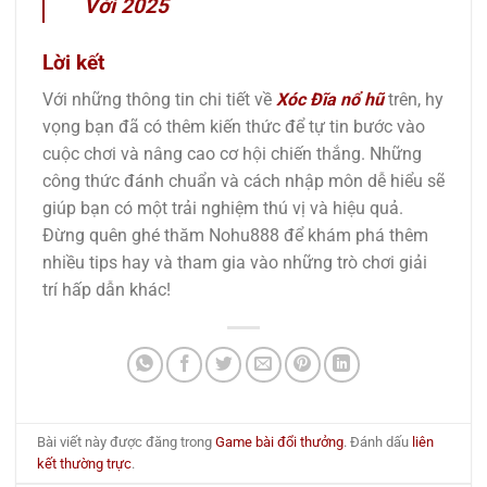
Vời 2025
Lời kết
Với những thông tin chi tiết về
Xóc Đĩa nổ hũ
trên, hy
vọng bạn đã có thêm kiến thức để tự tin bước vào
cuộc chơi và nâng cao cơ hội chiến thắng. Những
công thức đánh chuẩn và cách nhập môn dễ hiểu sẽ
giúp bạn có một trải nghiệm thú vị và hiệu quả.
Đừng quên ghé thăm Nohu888 để khám phá thêm
nhiều tips hay và tham gia vào những trò chơi giải
trí hấp dẫn khác!
Bài viết này được đăng trong
Game bài đổi thưởng
. Đánh dấu
liên
kết thường trực
.