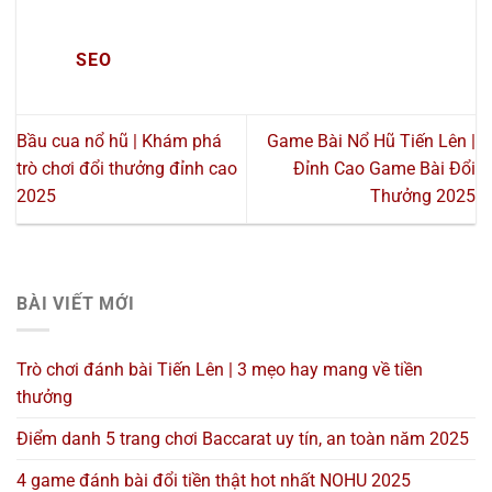
SEO
Bầu cua nổ hũ | Khám phá
Game Bài Nổ Hũ Tiến Lên |
trò chơi đổi thưởng đỉnh cao
Đỉnh Cao Game Bài Đổi
2025
Thưởng 2025
BÀI VIẾT MỚI
Trò chơi đánh bài Tiến Lên | 3 mẹo hay mang về tiền
thưởng
Điểm danh 5 trang chơi Baccarat uy tín, an toàn năm 2025
4 game đánh bài đổi tiền thật hot nhất NOHU 2025