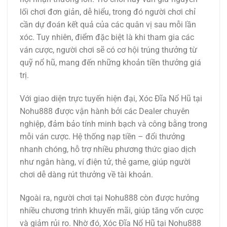
lối chơi đơn giản, dễ hiểu, trong đó người chơi chỉ
cần dự đoán kết quả của các quân vị sau mỗi lần
xóc. Tuy nhiên, điểm đặc biệt là khi tham gia các
ván cược, người chơi sẽ có cơ hội trúng thưởng từ
quỹ nổ hũ, mang đến những khoản tiền thưởng giá
trị.
Với giao diện trực tuyến hiện đại, Xóc Đĩa Nổ Hũ tại
Nohu888 được vận hành bởi các Dealer chuyên
nghiệp, đảm bảo tính minh bạch và công bằng trong
mỗi ván cược. Hệ thống nạp tiền – đổi thưởng
nhanh chóng, hỗ trợ nhiều phương thức giao dịch
như ngân hàng, ví điện tử, thẻ game, giúp người
chơi dễ dàng rút thưởng về tài khoản.
Ngoài ra, người chơi tại Nohu888 còn được hưởng
nhiều chương trình khuyến mãi, giúp tăng vốn cược
và giảm rủi ro. Nhờ đó, Xóc Đĩa Nổ Hũ tại Nohu888