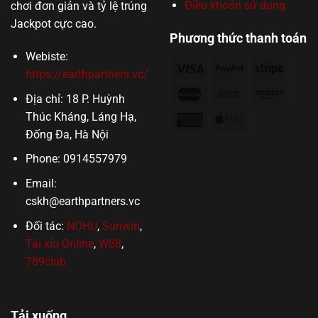
Điều khoản sử dụng
chơi đơn giản và tỷ lệ trúng
Jackpot cực cao.
Phương thức thanh toán
Webiste:
https://earthpartners.vc/
Địa chỉ: 18 P. Huỳnh
Thúc Kháng, Láng Hạ,
Đống Đa, Hà Nội
Phone: 0914557979
Email:
cskh@earthpartners.vc
Đối tác:
NOHU
,
Sunwin
,
Tài xỉu Online
,
W88
,
789club
Tải xuống