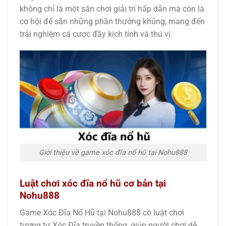
không chỉ là một sân chơi giải trí hấp dẫn mà còn là
cơ hội để săn những phần thưởng khủng, mang đến
trải nghiệm cá cược đầy kịch tính và thú vị.
Giới thiệu về game xóc đĩa nổ hũ tại Nohu888
Luật chơi xóc đĩa nổ hũ cơ bản tại
Nohu888
Game Xóc Đĩa Nổ Hũ tại Nohu888 có luật chơi
tương tự Xóc Đĩa truyền thống, giúp người chơi dễ