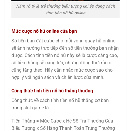
Nắm rõ tỷ lệ trả thưởng biểu tượng khi áp dụng cách
tính tiền nổ hũ online
Mức cược nổ hũ online của bạn
Số tiền bạn đặt cược cho mỗi vòng quay hũ online
sẽ ảnh hưởng trực tiếp đến số tiền thưởng bạn nhận
được. Cách tính tiền nổ hũ này sẽ là cược càng cao,
số tiền thắng sẽ càng lớn, nhưng đồng thời rủi ro
cũng tăng theo. Hãy cân nhắc mức cược sao cho
hợp lý với ngân sách và chiến lược của mình.
Công thức tính tiền nổ hũ thắng thường
Công thức về cách tính tiền nổ hũ thắng cơ bản
trong slot game là:
Tiền Thắng = Mức Cược x Hệ Số Trả Thưởng Của
Biểu Tượng x Số Hàng Thanh Toán Trúng Thưởng