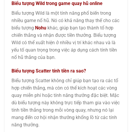
Biểu tượng Wild trong game quay hũ online
Biểu tượng Wild là một tính năng phổ biến trong
nhiều game nổ hũ. Nó có khả năng thay thế cho các
biểu tượng
Nohu
khác, giúp bạn tạo thành tổ hợp
chiến thắng và nhận được tiền thưởng. Biểu tượng
Wild có thể xuất hiện ở nhiều vị trí khác nhau và là
yếu tố quan trọng trong việc áp dụng cách tính tiền
nổ hũ thắng của bạn.
Biểu tượng Scatter tính tiền ra sao?
Biểu tượng Scatter không chỉ giúp bạn tạo ra các tổ
hợp chiến thắng, mà còn có thể kích hoạt các vòng
quay miễn phí hoặc tính năng thưởng đặc biệt. Mặc
dù biểu tượng này không trực tiếp tham gia vào việc
tính tiền thắng trong mỗi vòng quay, nhưng nó lại
mang đến cơ hội nhận thưởng khổng lồ từ các tính
năng thưởng.