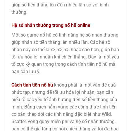
giúp số tiền thắng lên đến nhiều lần so với bình
thường.
Hệ số nhân thưởng trong nổ hũ online
Một số game nổ hũ có tính năng hệ số nhân thưởng,
giúp nhân số tiền thắng lên nhiều lần. Các hệ số
nhân này có thể là x2, x3, x5 hoặc cao hơn, giúp bạn
tối ưu hóa lợi nhuận khi chiến thắng. Đây là một yếu
tố cực kỳ quan trọng trong cách tính tiền nổ hũ mà
bạn cần lưu ý.
Cách tính tiền nổ hũ
không phải là một vấn đề quá
phức tạp, nhưng để tối ưu hóa lợi nhuận, bạn cần
hiểu rõ các yếu tố ảnh hưởng đến số tiền thắng của
mình. Bằng cách nắm vững các công thức tính tiền
cơ bản, theo dõi các tính năng đặc biệt như Wild,
Scatter, vòng quay miễn phí và hệ số nhân thưởng,
bạn có thể gia tăng cơ hội chiến thắng và tối đa hóa