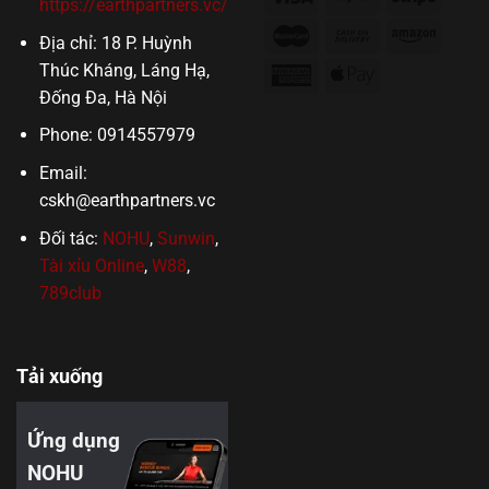
https://earthpartners.vc/
Địa chỉ: 18 P. Huỳnh
Thúc Kháng, Láng Hạ,
Đống Đa, Hà Nội
Phone: 0914557979
Email:
cskh@earthpartners.vc
Đối tác:
NOHU
,
Sunwin
,
Tài xỉu Online
,
W88
,
789club
Tải xuống
Ứng dụng
NOHU