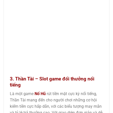
tượng này tương ứng với những mức thưởng
khác nhau.
Điều kiện rút tiền: Sau khi giành được các phần
thưởng, bạn có thể rút tiền mặt một cách nhanh
chóng qua ví điện tử hoặc ngân hàng, đảm bảo
tính an toàn và tiện lợi.
Tính năng đặc biệt: Nếu trúng vào vòng quay
may mắn, bạn sẽ có cơ hội nhận các phần
thưởng cực kỳ giá trị, bao gồm cả các giải
thưởng đặc biệt từ các thần khí.
3. Thần Tài – Slot game đổi thưởng nổi
tiếng
Là một game
Nổ Hũ
rút tiền mặt cực kỳ nổi tiếng,
Thần Tài mang đến cho người chơi những cơ hội
kiếm tiền cực hấp dẫn, với các biểu tượng may mắn
và tỷ lệ trả thưởng cao. Với giao diện đơn giản và dễ