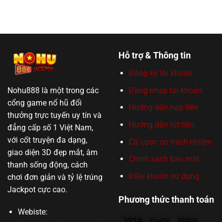
Hỗ trợ & Thông tin
Đăng ký tài khoản
Nohu888 là một trong các
Đăng nhập tài khoản
cổng game nổ hũ đổi
Hướng dẫn nạp tiền
thưởng trực tuyến uy tín và
Hướng dẫn rút tiền
đẳng cấp số 1 Việt Nam,
với cốt truyện đa dạng,
Cá cược có trách nhiệm
giao diện 3D đẹp mắt, âm
Chính sách bảo mật
thanh sống động, cách
Điều khoản sử dụng
chơi đơn giản và tỷ lệ trúng
Jackpot cực cao.
Phương thức thanh toán
Webiste: