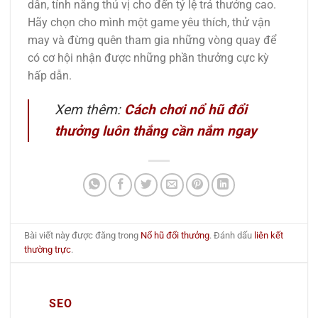
dẫn, tính năng thú vị cho đến tỷ lệ trả thưởng cao.
Hãy chọn cho mình một game yêu thích, thử vận
may và đừng quên tham gia những vòng quay để
có cơ hội nhận được những phần thưởng cực kỳ
hấp dẫn.
Xem thêm:
Cách chơi nổ hũ đổi
thưởng luôn thắng cần nắm ngay
Bài viết này được đăng trong
Nổ hũ đổi thưởng
. Đánh dấu
liên kết
thường trực
.
SEO