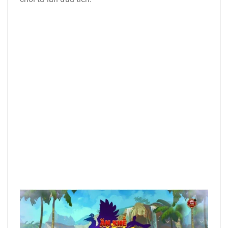
Cách thức quay hũ: Mỗi vòng quay game nổ hũ
rút tiền mặt này sẽ có một chiếc hũ với nhiều
phần thưởng hấp dẫn. Bạn cần chọn mức cược
và quay hũ để hy vọng trúng được các phần
thưởng lớn.
Điều kiện rút tiền: Sau khi bạn trúng giải thưởng,
bạn có thể chọn rút tiền mặt ngay lập tức qua
các phương thức thanh toán nhanh chóng, giúp
bạn dễ dàng thu về lợi nhuận.
Các tính năng đặc biệt: Chế độ vòng quay miễn
phí và tính năng ăn khế sẽ giúp bạn gia tăng cơ
hội nhận được các phần thưởng hấp dẫn.