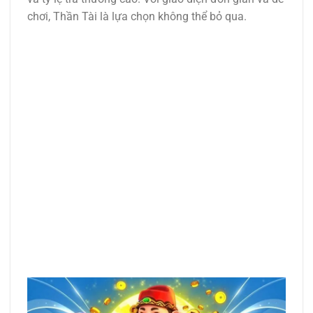
chơi, Thần Tài là lựa chọn không thể bỏ qua.
Cách thức quay hũ: Bạn chọn mức cược và quay
hũ để mong nhận được những phần thưởng từ
các biểu tượng thần tài. Mỗi vòng quay có thể
mang lại cho bạn các phần thưởng lớn, như tiền
mặt hoặc các giải thưởng đặc biệt.
Điều kiện rút tiền: Sau khi thắng, bạn có thể rút
tiền qua nhiều hình thức như chuyển khoản ngân
hàng hoặc ví điện tử, rất tiện lợi cho người chơi.
Tính năng đặc biệt: Trong trò chơi, nếu bạn quay
vào các biểu tượng Thần Tài, bạn sẽ nhận được
các giải thưởng khủng, đặc biệt là các giải
thưởng nhân đôi.