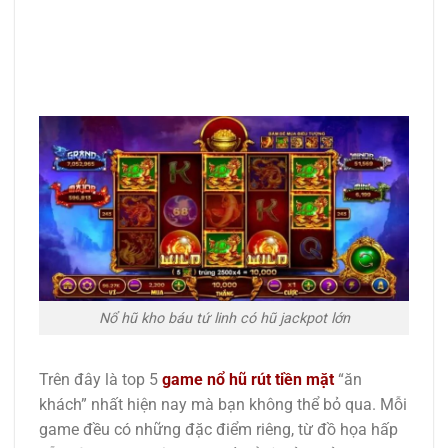
mang đến cơ hội nhân đôi phần thưởng khi bạn
trúng vào các biểu tượng đặc biệt của Tứ Linh.
Những vòng quay may mắn này sẽ giúp bạn gia
tăng cơ hội rút tiền lớn.
Nổ hũ kho báu tứ linh có hũ jackpot lớn
Trên đây là top 5
game nổ hũ rút tiền mặt
“ăn
khách” nhất hiện nay mà bạn không thể bỏ qua. Mỗi
game đều có những đặc điểm riêng, từ đồ họa hấp