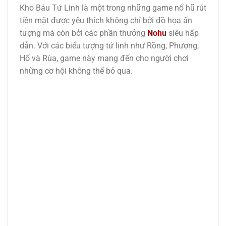
Kho Báu Tứ Linh là một trong những game nổ hũ rút
tiền mặt được yêu thích không chỉ bởi đồ họa ấn
tượng mà còn bởi các phần thưởng
Nohu
siêu hấp
dẫn. Với các biểu tượng tứ linh như Rồng, Phượng,
Hổ và Rùa, game này mang đến cho người chơi
những cơ hội không thể bỏ qua.
Cách thức quay hũ: Trong trò chơi này, bạn sẽ
quay hũ và mong muốn trúng vào các biểu tượng
Tứ Linh. Mỗi biểu tượng có một giá trị phần
thưởng riêng biệt, và bạn càng quay nhiều lần, cơ
hội nhận được phần thưởng càng cao.
Điều kiện rút tiền: Sau khi thắng lớn trong các
vòng quay, bạn có thể rút tiền mặt nhanh chóng
qua các phương thức thanh toán trực tuyến, đảm
bảo an toàn và thuận tiện.
Tính năng đặc biệt: Tính năng “Kho Báu Tứ Linh”