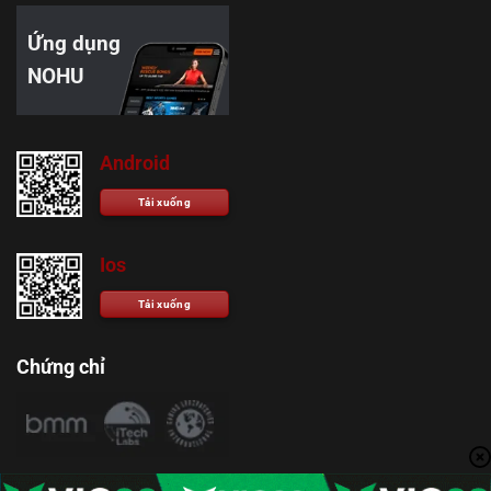
Ứng dụng
NOHU
Android
Tải xuống
Ios
Tải xuống
Chứng chỉ