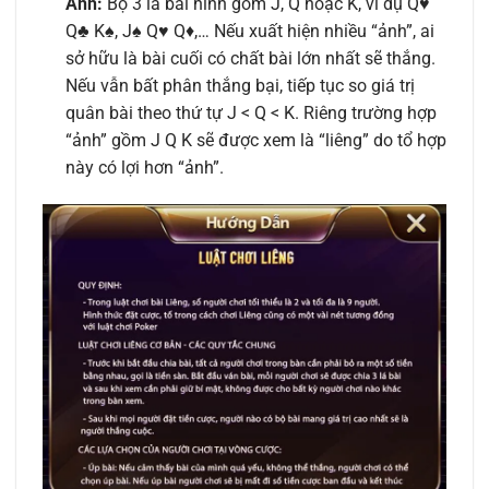
Ảnh:
Bộ 3 lá bài hình gồm J, Q hoặc K, ví dụ Q♥
Q♣ K♠, J♠ Q♥ Q♦,… Nếu xuất hiện nhiều “ảnh”, ai
sở hữu là bài cuối có chất bài lớn nhất sẽ thắng.
Nếu vẫn bất phân thắng bại, tiếp tục so giá trị
quân bài theo thứ tự J < Q < K. Riêng trường hợp
“ảnh” gồm J Q K sẽ được xem là “liêng” do tổ hợp
này có lợi hơn “ảnh”.