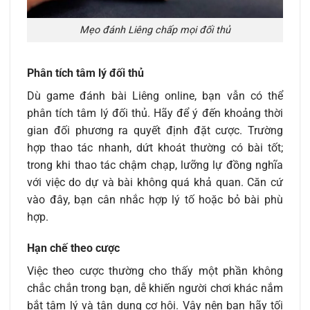
Mẹo đánh Liêng chấp mọi đối thủ
Phân tích tâm lý đối thủ
Dù game đánh bài Liêng online, bạn vẫn có thể
phân tích tâm lý đối thủ. Hãy để ý đến khoảng thời
gian đối phương ra quyết định đặt cược. Trường
hợp thao tác nhanh, dứt khoát thường có bài tốt;
trong khi thao tác chậm chạp, lưỡng lự đồng nghĩa
với việc do dự và bài không quá khả quan. Căn cứ
vào đây, bạn cân nhắc hợp lý tố hoặc bỏ bài phù
hợp.
Hạn chế theo cược
Việc theo cược thường cho thấy một phần không
chắc chắn trong bạn, dễ khiến người chơi khác nắm
bắt tâm lý và tận dụng cơ hội. Vậy nên bạn hãy tối