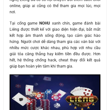
online, giúp ai cũng có thể tham gia mọi lúc, mọi
nơi.
Tại cổng game
NOHU
xanh chín, game đánh bài
Liêng được thiết kế với giao diện hiện đại, bắt mắt
kết hợp âm thanh sống động, tạo cảm giác hào
hứng. Người chơi dễ dàng tham gia các ván bài với
nhiều mức cược khác nhau, phù hợp với nhu cầu
giải tỏa căng thẳng hay kiếm tiền đều được. Hơn
hết, hệ thống chống hack, cheat thay đổi kết quả
giúp bạn hoàn yên tâm khi tham gia.