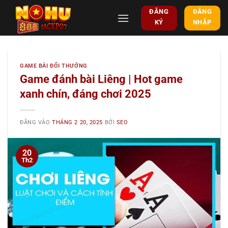
Bỏ
ĐĂNG
ĐĂNG
qua
KÝ
NHẬP
nội
dung
GAME BÀI ĐỔI THƯỞNG
Game đánh bài Liêng | Hot game
xanh chín, đáng chơi 2025
ĐĂNG VÀO
THÁNG 2 20, 2025
BỞI
SEO
20
Th2