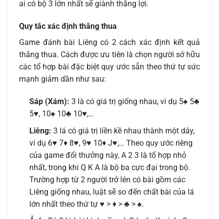
ai có bộ 3 lớn nhất sẽ giành thắng lợi.
Quy tắc xác định thắng thua
Game đánh bài Liêng có 2 cách xác định kết quả
thắng thua. Cách được ưu tiên là chọn người sở hữu
các tổ hợp bài đặc biệt quy ước sẵn theo thứ tự sức
mạnh giảm dần như sau:
Sáp (Xám):
3 là có giá trị giống nhau, ví dụ 5♠ 5♣
5♥, 10♠ 10♣ 10♥,…
Liêng:
3 lá có giá trị liền kề nhau thành một dây,
ví dụ 6♥ 7♦ 8♥, 9♥ 10♦ J♥,… Theo quy ước riêng
của game đổi thưởng này, A 2 3 là tổ hợp nhỏ
nhất, trong khi Q K A là bộ ba cực đại trong bộ.
Trường hợp từ 2 người trở lên có bài gồm các
Liêng giống nhau, luật sẽ so đến chất bài của lá
lớn nhất theo thứ tự ♥ > ♦ > ♣ > ♠.