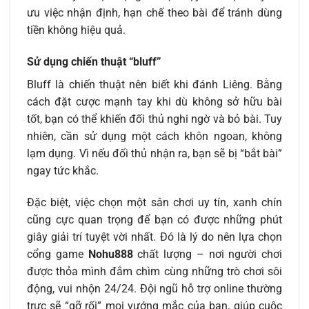
ưu việc nhận định, hạn chế theo bài để tránh dùng
tiền không hiệu quả.
Sử dụng chiến thuật “bluff”
Bluff là chiến thuật nên biết khi đánh Liêng. Bằng
cách đặt cược mạnh tay khi dù không sở hữu bài
tốt, bạn có thể khiến đối thủ nghi ngờ và bỏ bài. Tuy
nhiên, cần sử dụng một cách khôn ngoan, không
lạm dụng. Vì nếu đối thủ nhận ra, bạn sẽ bị “bắt bài”
ngay tức khắc.
Đặc biệt, việc chọn một sân chơi uy tín, xanh chín
cũng cực quan trọng để bạn có được những phút
giây giải trí tuyệt vời nhất. Đó là lý do nên lựa chọn
cổng game
Nohu888
chất lượng – nơi người chơi
được thỏa mình đắm chìm cùng những trò chơi sôi
động, vui nhộn 24/24. Đội ngũ hỗ trợ online thường
trực sẽ “gỡ rối” mọi vướng mắc của bạn, giúp cuộc