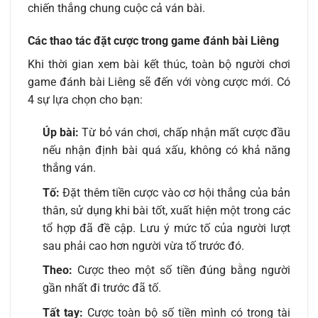
chiến thắng chung cuộc cả ván bài.
Các thao tác đặt cược trong game đánh bài Liêng
Khi thời gian xem bài kết thúc, toàn bộ người chơi
game đánh bài Liêng sẽ đến với vòng cược mới. Có
4 sự lựa chọn cho bạn:
Úp bài:
Từ bỏ ván chơi, chấp nhận mất cược đầu
nếu nhận định bài quá xấu, không có khả năng
thắng ván.
Tố:
Đặt thêm tiền cược vào cơ hội thắng của bản
thân, sử dụng khi bài tốt, xuất hiện một trong các
tổ hợp đã đề cập. Lưu ý mức tố của người lượt
sau phải cao hơn người vừa tố trước đó.
Theo:
Cược theo một số tiền đúng bằng người
gần nhất đi trước đã tố.
Tất tay:
Cược toàn bộ số tiền mình có trong tài