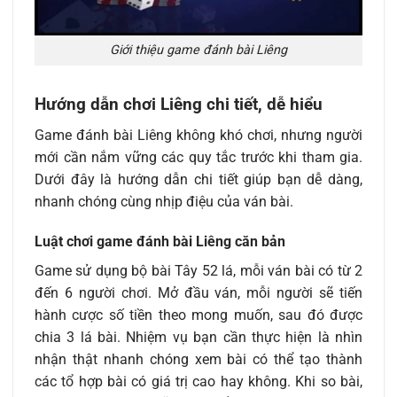
Giới thiệu game đánh bài Liêng
Hướng dẫn chơi Liêng chi tiết, dễ hiểu
Game đánh bài Liêng không khó chơi, nhưng người
mới cần nắm vững các quy tắc trước khi tham gia.
Dưới đây là hướng dẫn chi tiết giúp bạn dễ dàng,
nhanh chóng cùng nhịp điệu của ván bài.
Luật chơi game đánh bài Liêng căn bản
Game sử dụng bộ bài Tây 52 lá, mỗi ván bài có từ 2
đến 6 người chơi. Mở đầu ván, mỗi người sẽ tiến
hành cược số tiền theo mong muốn, sau đó được
chia 3 lá bài. Nhiệm vụ bạn cần thực hiện là nhìn
nhận thật nhanh chóng xem bài có thể tạo thành
các tổ hợp bài có giá trị cao hay không. Khi so bài,