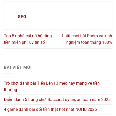
SEO
Top 5+ nhà cái nổ hũ tặng
Luật chơi bài Phỏm và kinh
tiền miễn phí, uy tín số 1
nghiệm toàn thắng 100%
BÀI VIẾT MỚI
Trò chơi đánh bài Tiến Lên | 3 mẹo hay mang về tiền
thưởng
Điểm danh 5 trang chơi Baccarat uy tín, an toàn năm 2025
4 game đánh bài đổi tiền thật hot nhất NOHU 2025