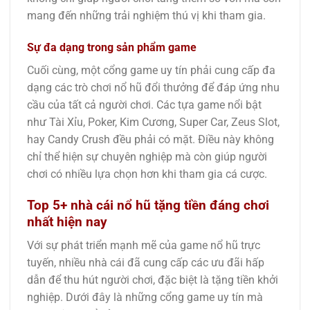
mang đến những trải nghiệm thú vị khi tham gia.
Sự đa dạng trong sản phẩm game
Cuối cùng, một cổng game uy tín phải cung cấp đa
dạng các trò chơi nổ hũ đổi thưởng để đáp ứng nhu
cầu của tất cả người chơi. Các tựa game nổi bật
như Tài Xỉu, Poker, Kim Cương, Super Car, Zeus Slot,
hay Candy Crush đều phải có mặt. Điều này không
chỉ thể hiện sự chuyên nghiệp mà còn giúp người
chơi có nhiều lựa chọn hơn khi tham gia cá cược.
Top 5+ nhà cái nổ hũ tặng tiền đáng chơi
nhất hiện nay
Với sự phát triển mạnh mẽ của game nổ hũ trực
tuyến, nhiều nhà cái đã cung cấp các ưu đãi hấp
dẫn để thu hút người chơi, đặc biệt là tặng tiền khởi
nghiệp. Dưới đây là những cổng game uy tín mà