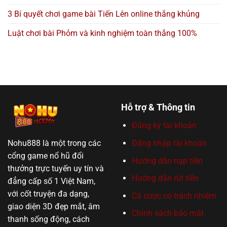
3 Bí quyết chơi game bài Tiến Lên online thắng khủng
Luật chơi bài Phỏm và kinh nghiệm toàn thắng 100%
Hỗ trợ & Thông tin
Đăng ký tài khoản
Nohu888 là một trong các
Đăng nhập tài khoản
cổng game nổ hũ đổi
Hướng dẫn nạp tiền
thưởng trực tuyến uy tín và
Hướng dẫn rút tiền
đẳng cấp số 1 Việt Nam,
với cốt truyện đa dạng,
Cá cược có trách nhiệm
giao diện 3D đẹp mắt, âm
Chính sách bảo mật
thanh sống động, cách