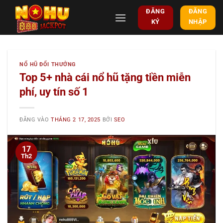
Bỏ
ĐĂNG
ĐĂNG
qua
KÝ
NHẬP
nội
dung
NỔ HŨ ĐỔI THƯỞNG
Top 5+ nhà cái nổ hũ tặng tiền miễn
phí, uy tín số 1
ĐĂNG VÀO
THÁNG 2 17, 2025
BỞI
SEO
17
Th2