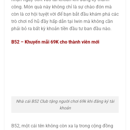
công. Món quà này không chỉ là sự chào đón mà
còn là cơ hội tuyệt vời để bạn bắt đầu khám phá các
trò chơi nổ hũ đầy hấp dẫn tại Iwin mà không cần
phải bỏ ra bất kỳ khoản tiền đầu tư ban đầu nào.
B52 – Khuyến mãi 69K cho thành viên mới
Nhà cái B52 Club tặng người chơi 69k khi đăng ký tài
khoản
B52, một cái tên không còn xa lạ trong cộng đồng