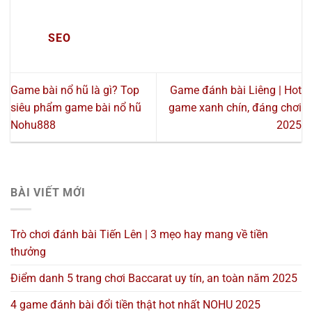
SEO
Game bài nổ hũ là gì? Top
Game đánh bài Liêng | Hot
siêu phẩm game bài nổ hũ
game xanh chín, đáng chơi
Nohu888
2025
BÀI VIẾT MỚI
Trò chơi đánh bài Tiến Lên | 3 mẹo hay mang về tiền
thưởng
Điểm danh 5 trang chơi Baccarat uy tín, an toàn năm 2025
4 game đánh bài đổi tiền thật hot nhất NOHU 2025