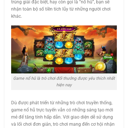
trúng giải đặc biệt, hay còn gọi là “nổ hũ”, bạn sẽ
nhận toàn bộ số tiền tích lũy từ những người chơi
khác.
Game nổ hũ là trò chơi đổi thưởng được yêu thích nhất
hiện nay
Dù được phát triển từ những trò chơi truyền thống,
game nổ hũ trực tuyến vẫn có những sáng tạo mới
mẻ để tăng tính hấp dẫn. Với giao diện dễ sử dụng
và lối chơi đơn giản, trò chơi mang đến cơ hội nhận