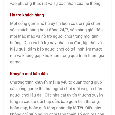
vào phương thức rút và sự xác nhận của hệ thống.
Hỗ trợ khách hàng
Một cổng game nổ hũ uy tín luôn có đội ngũ chăm
sóc khách hàng hoạt động 24/7, sẵn sàng giải đáp
mọi thắc mắc và hỗ trợ người chơi trong mọi tình
huống. Dịch vụ hỗ trợ này phải chu đáo, kịp thời và
hiệu quả, đảm bảo người chơi có trải nghiệm mượt
mà và không gặp khó khăn trong quá trình tham gia
game.
Khuyến mãi hấp dẫn
Chương trình khuyến mãi là yếu tố quan trọng giúp
các cổng game thu hút người chơi mới và giữ chân
người chơi lâu dài. Các nhà cái uy tín thường xuyên
tung ra các ưu đãi hấp dẫn, bao gồm tiền thưởng,
hoàn nạp, hoặc quà tặng nhân dịp lễ Tết. Điều này
không chỉ giúp người chơi tăng thêm số vốn mà còn