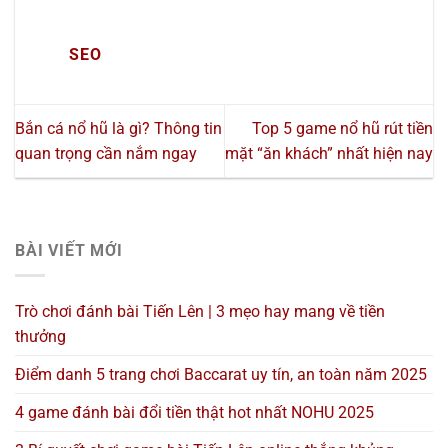
SEO
Bắn cá nổ hũ là gì? Thông tin
Top 5 game nổ hũ rút tiền
quan trọng cần nắm ngay
mặt “ăn khách” nhất hiện nay
BÀI VIẾT MỚI
Trò chơi đánh bài Tiến Lên | 3 mẹo hay mang về tiền
thưởng
Điểm danh 5 trang chơi Baccarat uy tín, an toàn năm 2025
4 game đánh bài đổi tiền thật hot nhất NOHU 2025