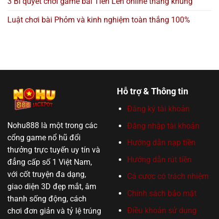
3 Bí quyết chơi game bài Tiến Lên online thắng khủng
Luật chơi bài Phỏm và kinh nghiệm toàn thắng 100%
Hỗ trợ & Thông tin
Đăng ký tài khoản
Nohu888 là một trong các
Đăng nhập tài khoản
cổng game nổ hũ đổi
Hướng dẫn nạp tiền
thưởng trực tuyến uy tín và
Hướng dẫn rút tiền
đẳng cấp số 1 Việt Nam,
với cốt truyện đa dạng,
Cá cược có trách nhiệm
giao diện 3D đẹp mắt, âm
Chính sách bảo mật
thanh sống động, cách
Điều khoản sử dụng
chơi đơn giản và tỷ lệ trúng