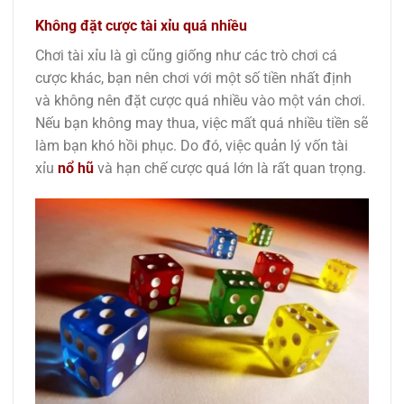
Không đặt cược tài xỉu quá nhiều
Chơi tài xỉu là gì cũng giống như các trò chơi cá
cược khác, bạn nên chơi với một số tiền nhất định
và không nên đặt cược quá nhiều vào một ván chơi.
Nếu bạn không may thua, việc mất quá nhiều tiền sẽ
làm bạn khó hồi phục. Do đó, việc quản lý vốn tài
xỉu
nổ hũ
và hạn chế cược quá lớn là rất quan trọng.