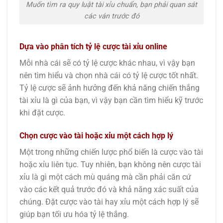
Muốn tìm ra quy luật tài xỉu chuẩn, bạn phải quan sát
các ván trước đó
Dựa vào phân tích tỷ lệ cược tài xỉu online
Mỗi nhà cái sẽ có tỷ lệ cược khác nhau, vì vậy bạn
nên tìm hiểu và chọn nhà cái có tỷ lệ cược tốt nhất.
Tỷ lệ cược sẽ ảnh hưởng đến khả năng chiến thắng
tài xỉu là gì của bạn, vì vậy bạn cần tìm hiểu kỹ trước
khi đặt cược.
Chọn cược vào tài hoặc xỉu một cách hợp lý
Một trong những chiến lược phổ biến là cược vào tài
hoặc xỉu liên tục. Tuy nhiên, bạn không nên cược tài
xỉu là gì một cách mù quáng mà cần phải căn cứ
vào các kết quả trước đó và khả năng xác suất của
chúng. Đặt cược vào tài hay xỉu một cách hợp lý sẽ
giúp bạn tối ưu hóa tỷ lệ thắng.