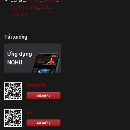
Đối tác:
NOHU
,
Sunwin
,
Tài xỉu Online
,
W88
,
789club
Tải xuống
Ứng dụng
NOHU
Android
Tải xuống
Ios
Tải xuống