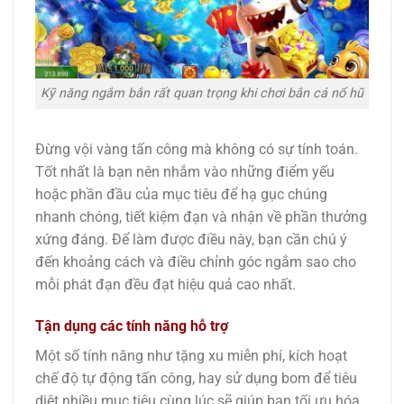
Kỹ năng ngắm bắn rất quan trọng khi chơi bắn cá nổ hũ
Đừng vội vàng tấn công mà không có sự tính toán.
Tốt nhất là bạn nên nhắm vào những điểm yếu
hoặc phần đầu của mục tiêu để hạ gục chúng
nhanh chóng, tiết kiệm đạn và nhận về phần thưởng
xứng đáng. Để làm được điều này, bạn cần chú ý
đến khoảng cách và điều chỉnh góc ngắm sao cho
mỗi phát đạn đều đạt hiệu quả cao nhất.
Tận dụng các tính năng hỗ trợ
Một số tính năng như tặng xu miễn phí, kích hoạt
chế độ tự động tấn công, hay sử dụng bom để tiêu
diệt nhiều mục tiêu cùng lúc sẽ giúp bạn tối ưu hóa