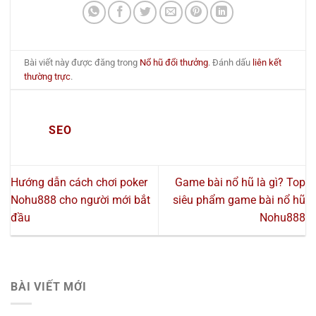
Bài viết này được đăng trong
Nổ hũ đổi thưởng
. Đánh dấu
liên kết
thường trực
.
SEO
Hướng dẫn cách chơi poker
Game bài nổ hũ là gì? Top
Nohu888 cho người mới bắt
siêu phẩm game bài nổ hũ
đầu
Nohu888
BÀI VIẾT MỚI