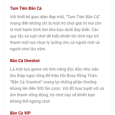
Tam Tiên Bắn Cá
Với thiết kế giao diện đẹp mắt, “Tam Tiên Bắn Cá”
mang đến không chỉ là một trò chơi giải trí mà còn
là một hành trình tìm kho báu dưới đáy biển. Các
quy tắc và luật chơi dễ hiểu khiến trò chơi này trở
thành một lựa chọn lý tưởng cho cả người mới và
người chơi lâu năm.
Bắn Cá Oneshot
Là một tựa game với tính năng độc đáo như việc
thu thập ngọc rồng để triệu hồi Boss Rồng Thần,
“Bắn Cá Oneshot” mang lại những phần thưởng
khủng lên đến 500 lần cược. Với đồ họa tuyệt vời và
âm thanh sống động, trò chơi này sẽ khiến bạn
không thể ngừng chơi.
Bắn Cá VIP