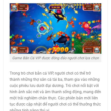
Game Bắn Cá VIP được đông đảo người chơi lựa chọn
Trong trò chơi bắn cá VIP, người chơi có thể trở
thành những thợ săn cá tài ba, tham gia vào những
cuộc phiêu lưu dưới đại dương. Trò chơi nổi bật với
hình ảnh sắc nét và âm thanh sống động, mang đến
một trải nghiệm chân thực. Các phiên bản mới liên
tục được cập nhật để người chơi có thể thưởng thức
những tính năng thú vị.