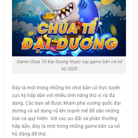
Game Chúa Tể Đại Dương thuộc top game bắn cá nổ
hũ 2025
Đây là một trong những trò chơi bắn cá trực tuyến
cực kỳ hấp dẫn với nhiều tính năng thú vị và đa
dạng. Các bạn sẽ được khám phá vương quốc đại
dương và sử dụng vũ khí mạnh mẽ để săn những
loài cá quý hiếm. Với các ưu đãi và phần thưởng
hấp dẫn, đây là một trong những game bắn cá nổ
hũ đáng để thử.