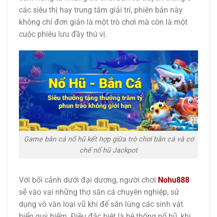
các siêu thị hay trung tâm giải trí, phiên bản này
không chỉ đơn giản là một trò chơi mà còn là một
cuộc phiêu lưu đầy thú vị.
Game bắn cá nổ hũ kết hợp giữa trò chơi bắn cá và cơ
chế nổ hũ Jackpot
Với bối cảnh dưới đại dương, người chơi
Nohu888
sẽ vào vai những thợ săn cá chuyên nghiệp, sử
dụng vô vàn loại vũ khí để săn lùng các sinh vật
biển quý hiếm. Điều đặc biệt là hệ thống nổ hũ, khi