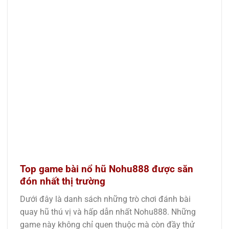
có thể tham gia mọi lúc, mọi nơi.
Bạn có thể tham gia đặt cược mà không cần tập
trung với bạn bè, hệ thống sẽ tự động ghép người
chơi vào bàn đấu ngay khi bạn đăng ký tài
khoản.
Mọi thông tin cá nhân của người chơi được bảo
vệ an toàn nhờ các công nghệ bảo mật tiên tiến
nhất.
Giao diện game được thiết kế trực quan, dễ sử
dụng, giúp người chơi, kể cả những người mới, dễ
dàng làm quen và trải nghiệm.
Top game bài nổ hũ Nohu888 được săn
đón nhất thị trường
Dưới đây là danh sách những trò chơi đánh bài
quay hũ thú vị và hấp dẫn nhất Nohu888. Những
game này không chỉ quen thuộc mà còn đầy thử