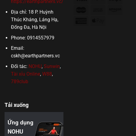
https://earthpartners.vc/
Địa chỉ: 18 P. Huỳnh
Thúc Kháng, Láng Hạ,
Đống Đa, Hà Nội
Phone: 0914557979
Email:
cskh@earthpartners.vc
Đối tác:
NOHU
,
Sunwin
,
Tài xỉu Online
,
W88
,
789club
Tải xuống
Ứng dụng
NOHU