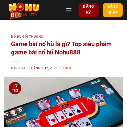
Bỏ
ĐĂNG
ĐĂNG
qua
KÝ
NHẬP
nội
dung
NỔ HŨ ĐỔI THƯỞNG
Game bài nổ hũ là gì? Top siêu phẩm
game bài nổ hũ Nohu888
ĐĂNG VÀO
THÁNG 2 17, 2025
BỞI
SEO
17
Th2