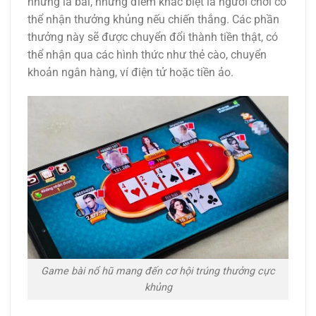
những lá bài, nhưng điểm khác biệt là người chơi có
thể nhận thưởng khủng nếu chiến thắng. Các phần
thưởng này sẽ được chuyển đổi thành tiền thật, có
thể nhận qua các hình thức như thẻ cào, chuyển
khoản ngân hàng, ví điện tử hoặc tiền ảo.
Game bài nổ hũ mang đến cơ hội trúng thưởng cực
khủng